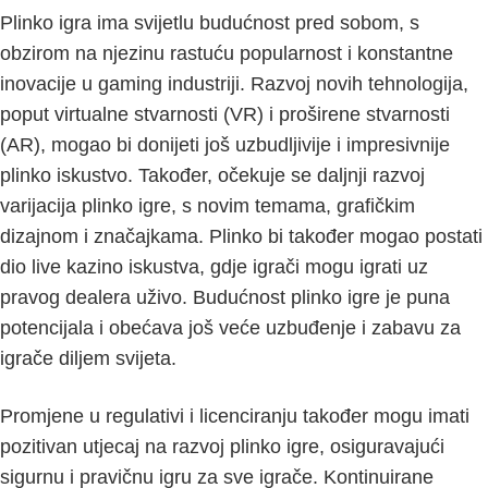
Plinko igra ima svijetlu budućnost pred sobom, s
obzirom na njezinu rastuću popularnost i konstantne
inovacije u gaming industriji. Razvoj novih tehnologija,
poput virtualne stvarnosti (VR) i proširene stvarnosti
(AR), mogao bi donijeti još uzbudljivije i impresivnije
plinko iskustvo. Također, očekuje se daljnji razvoj
varijacija plinko igre, s novim temama, grafičkim
dizajnom i značajkama. Plinko bi također mogao postati
dio live kazino iskustva, gdje igrači mogu igrati uz
pravog dealera uživo. Budućnost plinko igre je puna
potencijala i obećava još veće uzbuđenje i zabavu za
igrače diljem svijeta.
Promjene u regulativi i licenciranju također mogu imati
pozitivan utjecaj na razvoj plinko igre, osiguravajući
sigurnu i pravičnu igru za sve igrače. Kontinuirane