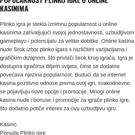
KASINIMA
Plinko igra je stekla iznimnu popularnost u online
kasinima zahvaljujući svojoj jednostavnosti, uzbudljivom
gameplayu i potencijalu za velike dobitke. Online kasina
nude širok izbor plinko igara s različitim varijacijama i
grafičkim dizajnom, što privlači širok krug igrača. Igra je
dostupna igračima diljem svijeta, čime se dodatno
povećava njezina popularnost. Budući da se internet
kasina pozitivno odnose prema ovoj igri, svakodnevno
se pojavljuju nove opcije i promocije. Mnogi online
kasina nude i bonuse i promocije za igrače plinko igre,
što dodatno potiče interes za ovu uzbudljivu igru.
Kasino
Ponuda Plinko igre