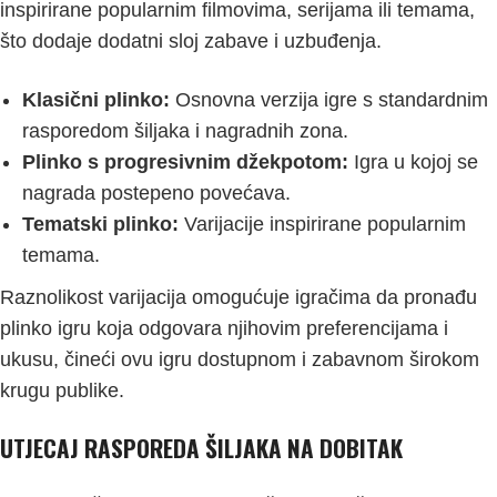
inspirirane popularnim filmovima, serijama ili temama,
što dodaje dodatni sloj zabave i uzbuđenja.
Klasični plinko:
Osnovna verzija igre s standardnim
rasporedom šiljaka i nagradnih zona.
Plinko s progresivnim džekpotom:
Igra u kojoj se
nagrada postepeno povećava.
Tematski plinko:
Varijacije inspirirane popularnim
temama.
Raznolikost varijacija omogućuje igračima da pronađu
plinko igru koja odgovara njihovim preferencijama i
ukusu, čineći ovu igru dostupnom i zabavnom širokom
krugu publike.
UTJECAJ RASPOREDA ŠILJAKA NA DOBITAK