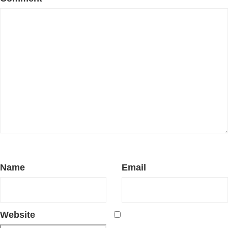
Name
Email
Website