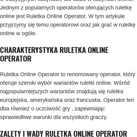
Jednym z popularnych operatorów oferujących ruletkę
online jest Ruletka Online Operator. W tym artykule
przyjrzymy się temu operatorowi oraz
jak grać w ruletkę
online w ogóle.
CHARAKTERYSTYKA RULETKA ONLINE
OPERATOR
Ruletka Online Operator to renomowany operator, który
oferuje szeroki wybór wariantów ruletki online. Wśród
najpopularniejszych wariantów znajdują się ruletka
europejska, amerykańska oraz francuska. Operator ten
dba również o uczciwość gry , zapewniając
sprawiedliwe warunki dla wszystkich graczy.
ZALETY I WADY RULETKA ONLINE OPERATOR