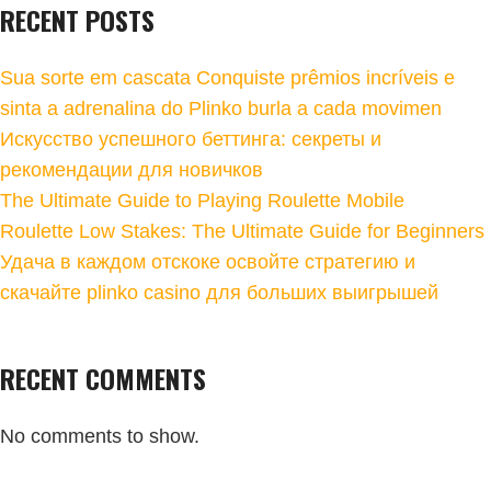
RECENT POSTS
Sua sorte em cascata Conquiste prêmios incríveis e
sinta a adrenalina do Plinko burla a cada movimen
Искусство успешного беттинга: секреты и
рекомендации для новичков
The Ultimate Guide to Playing Roulette Mobile
Roulette Low Stakes: The Ultimate Guide for Beginners
Удача в каждом отскоке освойте стратегию и
скачайте plinko casino для больших выигрышей
RECENT COMMENTS
No comments to show.