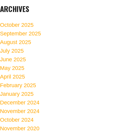
ARCHIVES
October 2025
September 2025
August 2025
July 2025
June 2025
May 2025
April 2025
February 2025
January 2025
December 2024
November 2024
October 2024
November 2020