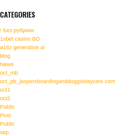
CATEGORIES
! Без рубрики
1xbet casino BD
a16z generative ai
blog
News
oct_mb
oct_pb_jaspersboardinganddoggiedaycare.com
oct1
oct2
Pablic
Post
Public
sep