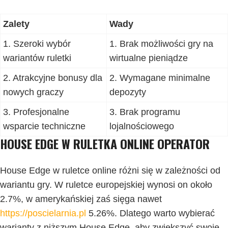
Zalety
Wady
1. Szeroki wybór
1. Brak możliwości gry na
wariantów ruletki
wirtualne pieniądze
2. Atrakcyjne bonusy dla
2. Wymagane minimalne
nowych graczy
depozyty
3. Profesjonalne
3. Brak programu
wsparcie techniczne
lojalnościowego
HOUSE EDGE W RULETKA ONLINE OPERATOR
House Edge w ruletce online różni się w zależności od
wariantu gry. W ruletce europejskiej wynosi on około
2.7%, w amerykańskiej zaś sięga nawet
https://poscielarnia.pl
5.26%. Dlatego warto wybierać
warianty z niższym House Edge, aby zwiększyć swoje