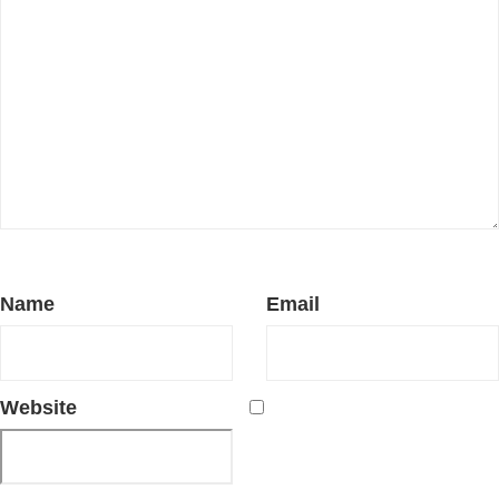
Name
Email
Website