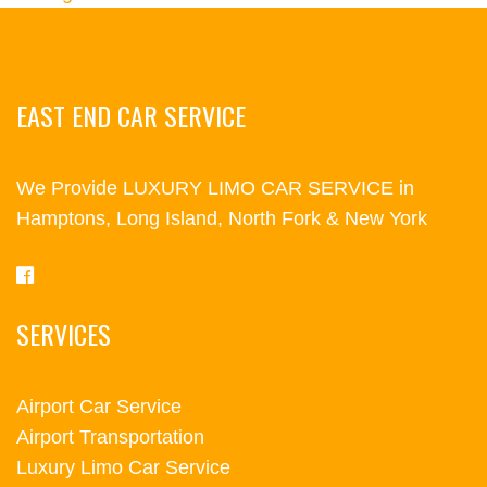
EAST END CAR SERVICE
We Provide LUXURY LIMO CAR SERVICE in
Hamptons, Long Island, North Fork & New York
SERVICES
Airport Car Service
Airport Transportation
Luxury Limo Car Service