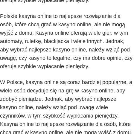
oferuje szybkie wypłacanie pieniędzy.
Polskie kasyna online to najlepsze rozwiązanie dla
osób, które chcą grać w kasyno online, ale nie mogą
wyjść z domu. Kasyna online oferują wiele gier, w tym
automaty, ruletkę, blackjacka i wiele innych. Jednak,
aby wybrać najlepsze kasyno online, należy wziąć pod
uwagę, czy kasyno to legalne, czy ma dobre opinie, czy
oferuje szybkie wypłacanie pieniędzy.
W Polsce, kasyna online są coraz bardziej popularne, a
wiele osób decyduje się na grę w kasyno online, aby
zdobyć pieniądze. Jednak, aby wybrać najlepsze
kasyno online, należy wziąć pod uwagę wiele
czynników, w tym szybkość wypłacania pieniędzy.
Kasyna online to najlepsze rozwiązanie dla osób, które
chcą grać w kasyno online, ale nie mogą wyjść z domu.