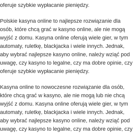
oferuje szybkie wypłacanie pieniędzy.
Polskie kasyna online to najlepsze rozwiązanie dla
osób, które chcą grać w kasyno online, ale nie mogą
wyjść z domu. Kasyna online oferują wiele gier, w tym
automaty, ruletkę, blackjacka i wiele innych. Jednak,
aby wybrać najlepsze kasyno online, należy wziąć pod
uwagę, czy kasyno to legalne, czy ma dobre opinie, czy
oferuje szybkie wypłacanie pieniędzy.
Kasyna online to nowoczesne rozwiązanie dla osób,
które chcą grać w kasyno, ale nie mogą lub nie chcą
wyjść z domu. Kasyna online oferują wiele gier, w tym
automaty, ruletkę, blackjacka i wiele innych. Jednak,
aby wybrać najlepsze kasyno online, należy wziąć pod
uwagę, czy kasyno to legalne, czy ma dobre opinie, czy