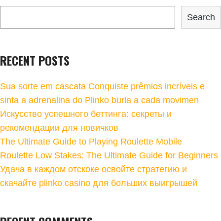
Search
RECENT POSTS
Sua sorte em cascata Conquiste prêmios incríveis e
sinta a adrenalina do Plinko burla a cada movimen
Искусство успешного беттинга: секреты и
рекомендации для новичков
The Ultimate Guide to Playing Roulette Mobile
Roulette Low Stakes: The Ultimate Guide for Beginners
Удача в каждом отскоке освойте стратегию и
скачайте plinko casino для больших выигрышей