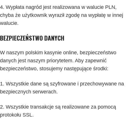
4. Wypłata nagród jest realizowana w walucie PLN,
chyba że użytkownik wyraził zgodę na wypłatę w innej
walucie.
BEZPIECZEŃSTWO DANYCH
W naszym polskim kasynie online, bezpieczeństwo
danych jest naszym priorytetem. Aby zapewnić
bezpieczeństwo, stosujemy następujące środki:
1. Wszystkie dane są szyfrowane i przechowywane na
bezpiecznych serwerach.
2. Wszystkie transakcje są realizowane za pomocą
protokołu SSL.