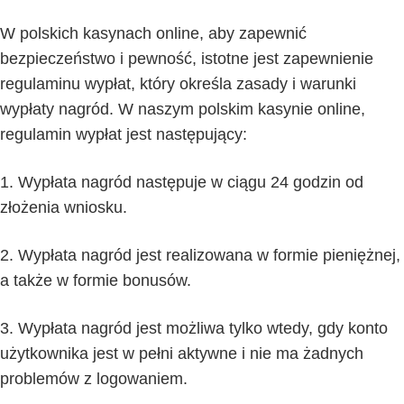
W polskich kasynach online, aby zapewnić
bezpieczeństwo i pewność, istotne jest zapewnienie
regulaminu wypłat, który określa zasady i warunki
wypłaty nagród. W naszym polskim kasynie online,
regulamin wypłat jest następujący:
1. Wypłata nagród następuje w ciągu 24 godzin od
złożenia wniosku.
2. Wypłata nagród jest realizowana w formie pieniężnej,
a także w formie bonusów.
3. Wypłata nagród jest możliwa tylko wtedy, gdy konto
użytkownika jest w pełni aktywne i nie ma żadnych
problemów z logowaniem.