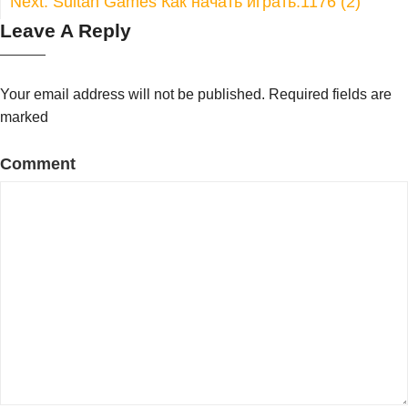
Next:
Sultan Games Как начать играть.1176 (2)
Leave A Reply
Your email address will not be published.
Required fields are
marked
Comment