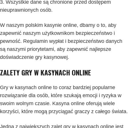
3. Wszystkie dane są chronione przed dostępem
nieuprawnionych osób.
W naszym polskim kasynie online, dbamy o to, aby
zapewnić naszym użytkownikom bezpieczeństwo i
pewność. Regulamin wypłat i bezpieczeństwo danych
są naszymi priorytetami, aby zapewnić najlepsze
doświadczenie gry kasynowej.
ZALETY GRY W KASYNACH ONLINE
Gry w kasynach online to coraz bardziej popularne
rozwiązanie dla osób, które szukają emocji i ryzyka w
swoim wolnym czasie. Kasyna online oferują wiele
korzyści, które mogą przyciągać graczy z całego świata.
Jedną z największych zalet gry w kasynach online jest