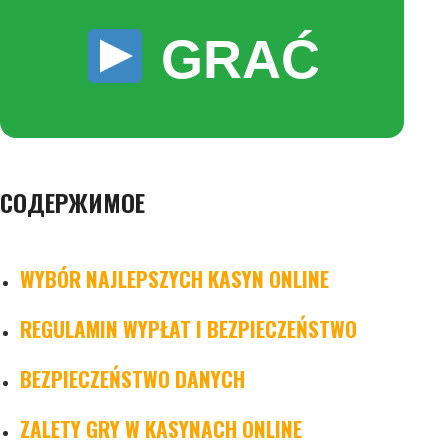
GRAĆ
СОДЕРЖИМОЕ
WYBÓR NAJLEPSZYCH KASYN ONLINE
REGULAMIN WYPŁAT I BEZPIECZEŃSTWO
BEZPIECZEŃSTWO DANYCH
ZALETY GRY W KASYNACH ONLINE