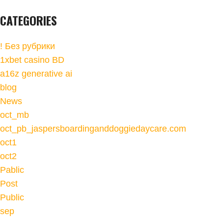
CATEGORIES
! Без рубрики
1xbet casino BD
a16z generative ai
blog
News
oct_mb
oct_pb_jaspersboardinganddoggiedaycare.com
oct1
oct2
Pablic
Post
Public
sep