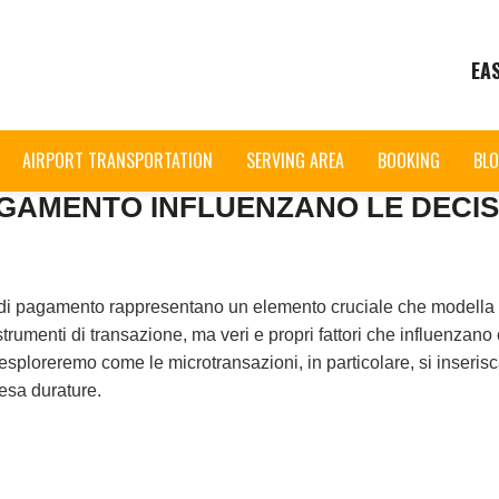
EA
AIRPORT TRANSPORTATION
SERVING AREA
BOOKING
BL
GAMENTO INFLUENZANO LE DECISI
di pagamento rappresentano un elemento cruciale che modella l’e
strumenti di transazione, ma veri e propri fattori che influenzan
 esploreremo come le microtransazioni, in particolare, si inseri
pesa durature.