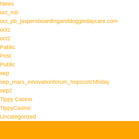
News
oct_mb
oct_pb_jaspersboardinganddoggiedaycare.com
oct1
oct2
Pablic
Post
Public
sep
sep_mars_innovationforum_hopscotchfriday
sep2
Tippy Casino
TippyCasino
Uncategorized