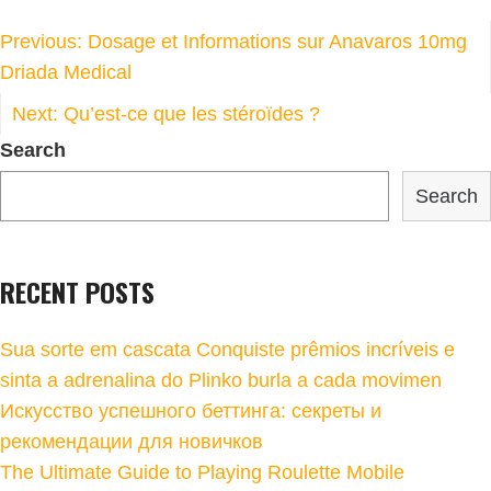
POST
Previous:
Dosage et Informations sur Anavaros 10mg
NAVIGATION
Driada Medical
Next:
Qu’est-ce que les stéroïdes ?
Search
Search
RECENT POSTS
Sua sorte em cascata Conquiste prêmios incríveis e
sinta a adrenalina do Plinko burla a cada movimen
Искусство успешного беттинга: секреты и
рекомендации для новичков
The Ultimate Guide to Playing Roulette Mobile