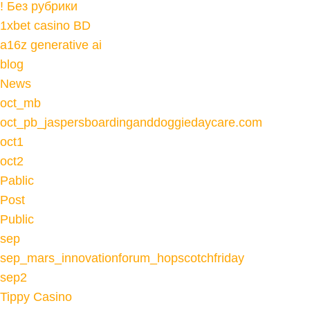
! Без рубрики
1xbet casino BD
a16z generative ai
blog
News
oct_mb
oct_pb_jaspersboardinganddoggiedaycare.com
oct1
oct2
Pablic
Post
Public
sep
sep_mars_innovationforum_hopscotchfriday
sep2
Tippy Casino