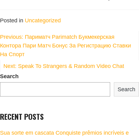
Posted in
Uncategorized
POST
Previous:
Париматч Parimatch Букмекерская
NAVIGATION
Контора Пари Матч Бонус За Регистрацию Ставки
На Спорт
Next:
Speak To Strangers & Random Video Chat
Search
Search
RECENT POSTS
Sua sorte em cascata Conquiste prêmios incríveis e